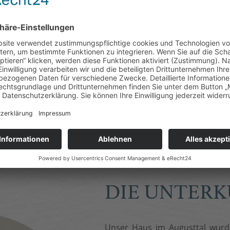
ihrer mittelalterlichen
dem eine Fahrt mit der
er Jonsdorf. Mit Bus oder
Zeit – eine Stadt voller
Angebote. Für erholsame
rsdorfer See perfekte
er Bootfahren.
infach der Straße am Haus
Sie mitten in der Natur,
 durchatmen.
DIE UNTER
Unser Haus im Augusttal wurde