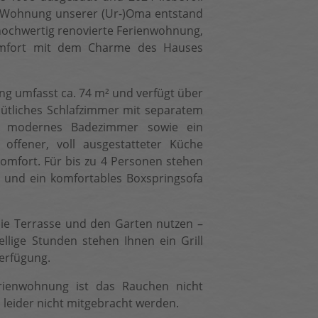
n Wohnung unserer (Ur-)Oma entstand
 hochwertig renovierte Ferienwohnung,
mfort mit dem Charme des Hauses
ng umfasst ca. 74 m² und verfügt über
mütliches Schlafzimmer mit separatem
 modernes Badezimmer sowie ein
ffener, voll ausgestatteter Küche
fort. Für bis zu 4 Personen stehen
el und ein komfortables Boxspringsofa
die Terrasse und den Garten nutzen –
llige Stunden stehen Ihnen ein Grill
Verfügung.
erienwohnung ist das Rauchen nicht
 leider nicht mitgebracht werden.