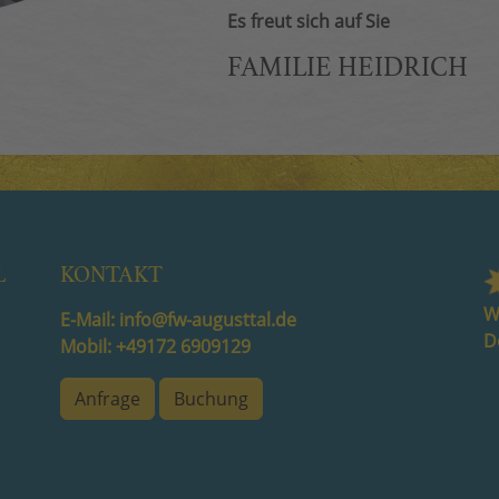
Es freut sich auf Sie
FAMILIE HEIDRICH
L
KONTAKT
W
E-Mail: info@fw-augusttal.de
D
Mobil: +49172 6909129
Anfrage
Buchung