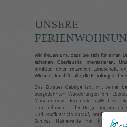
UNSERE
FERIENWOHNU
Wir freuen uns, dass Sie sich für einen U
schönen Oberlausitz interessieren. Un
inmitten einer reizvollen Landschaft,
Wiesen – ideal für alle, die Erholung in der
Das Zittauer Gebirge lädt mit seiner b
ausgedehnten Wanderungen ein. Ebenso
Mandau oder durch die idyllischen Tä
unternehmen. In der Umgebung warten za
und Ausflugsziele darauf, entdeckt zu wer
Schloss Hainewalde mit historisch