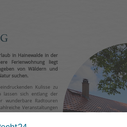
NG
rlaub in Hainewalde in der
sere Ferienwohnung liegt
 umgeben von Wäldern und
 Natur suchen.
eeindruckenden Kulisse zu
 lassen sich entlang der
ler wunderbare Radtouren
hlreiche Veranstaltungen
den. Ein Highlight ist das
em Fest und spannenden