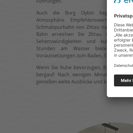
Führungen.
Auch die Burg Oybin begeistert mit 
Atmosphäre. Empfehlenswert ist zu
Schmalspurbahn von Zittau nach Oybin od
Bahn erreichen Sie Zittau in kurzer 
Sehenswürdigkeiten und kultureller 
Stunden am Wasser bietet der Olbe
Voraussetzungen zum Baden, Spazieren od
Wenn Sie Ruhe bevorzugen, folgen Sie e
bergauf: Nach wenigen Minuten stehen 
genießen weite Ausblicke und können tief