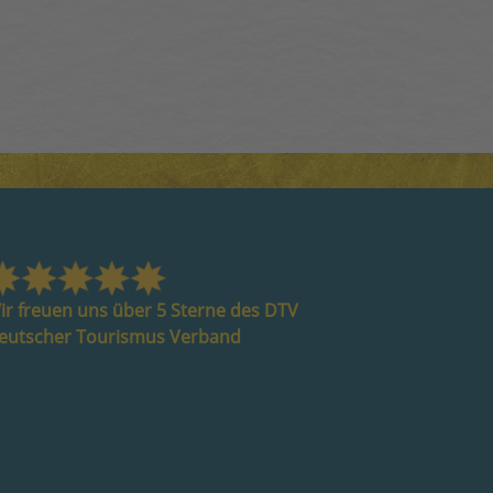
ir freuen uns über 5 Sterne des DTV
eutscher Tourismus Verband