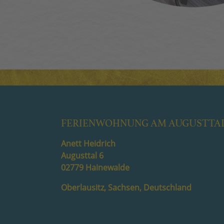
FERIENWOHNUNG AM AUGUSTTA
Anett Heidrich
Augusttal 6
02779 Hainewalde
Oberlausitz, Sachsen, Deutschland